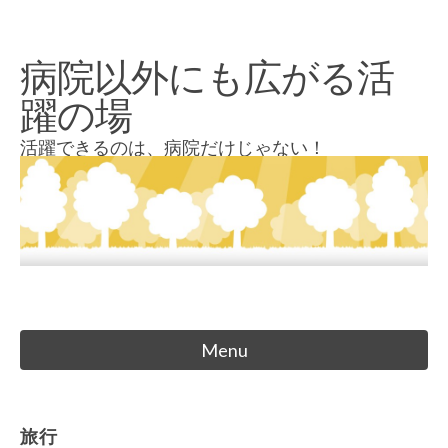
Skip
to
病院以外にも広がる活
content
躍の場
活躍できるのは、病院だけじゃない！
Menu
旅行